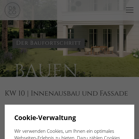
Der Baufortschritt
BAUEN
KW 10 | Innenausbau und Fassade
Unser Haus bekommt seine zukünftige “Kopfbedeckung”. Die
Dachdecker- & Klempnerarbeiten sind in vollem Gange und
Cookie-Verwaltung
täglich verändert sich das Aussehen unseres Gebäudes.
Wir verwenden Cookies, um Ihnen ein optimales
Webseiten-Erlebnis zu bieten. Dazu zählen Cookies,