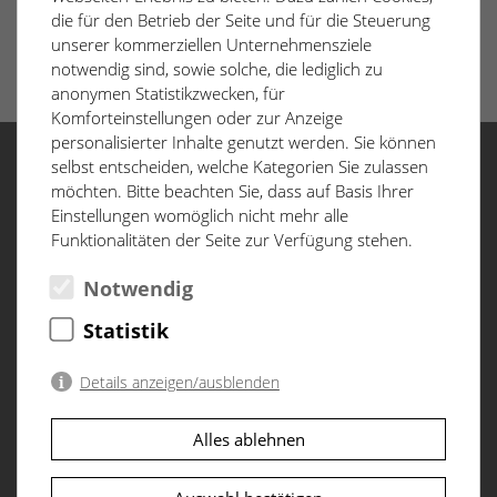
die für den Betrieb der Seite und für die Steuerung
unserer kommerziellen Unternehmensziele
notwendig sind, sowie solche, die lediglich zu
anonymen Statistikzwecken, für
Komforteinstellungen oder zur Anzeige
personalisierter Inhalte genutzt werden. Sie können
selbst entscheiden, welche Kategorien Sie zulassen
möchten. Bitte beachten Sie, dass auf Basis Ihrer
Menü
Einstellungen womöglich nicht mehr alle
Funktionalitäten der Seite zur Verfügung stehen.
Start
Baufortschritt
Notwendig
D&CO
Statistik
Datenschutzerklärung
Impressum
Details anzeigen/ausblenden
Notwendig
(2)
Alles ablehnen
Notwendige Cookies ermöglichen grundlegende
Objektadresse
Funktionen und sind für die einwandfreie