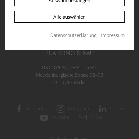
Auswahl bestätigen
Funktion der Website erforderlich.
Villa Auber Steig
Auber Steig 2
Alle auswählen
PHPSESSID
(Session)
D-13465 Berlin
Die sog. Session-ID ist ein zufällig ausgewählter
Datenschutzerklärung
Impressum
Schlüssel, der die Sessiondaten auf dem Server
eindeutig identifiziert. Dieser Schlüssel kann z.B.
über Cookies oder als Bestandteil der URL an ein
Planung & Bau
Folgescript übergeben werden, damit dieses die
Sessiondaten auf dem Server wiederfinden kann.
D&CO
PLAN
|
BAU
|
REAL
Laufzeit: Session
Mecklenburgische Straße 92–93
Anbieter: Diese Website
D-10713 Berlin
Datenschutzerklärung
consent_manager
(Datenschutz Cookie)
Facebook
Instagram
Linkedin
Speichert Ihre Cookie-Entscheidungen aus dieser
Youtube
E-Mail
Cookie-Verwaltung.
Laufzeit: 1 Jahr
Anbieter: Diese Website
Cookie-Einstellungen