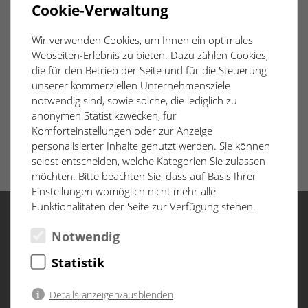
Cookie-Verwaltung
Nach der Führung der Elektroleitungen in der
Installationsebene können die Dachschrägen mit Gipskarton
Wir verwenden Cookies, um Ihnen ein optimales
beplankt werden. Die Farbe der Gipskartonplatten gibt
Webseiten-Erlebnis zu bieten. Dazu zählen Cookies,
Aufschluss zur Verwendbarkeit: grüne Platten sind für
die für den Betrieb der Seite und für die Steuerung
Sanitärbereiche geeignet.
unserer kommerziellen Unternehmensziele
notwendig sind, sowie solche, die lediglich zu
anonymen Statistikzwecken, für
Komforteinstellungen oder zur Anzeige
personalisierter Inhalte genutzt werden. Sie können
selbst entscheiden, welche Kategorien Sie zulassen
möchten. Bitte beachten Sie, dass auf Basis Ihrer
Einstellungen womöglich nicht mehr alle
Funktionalitäten der Seite zur Verfügung stehen.
Notwendig
Menü
Statistik
Start
Baufortschritt
Details anzeigen/ausblenden
D&CO