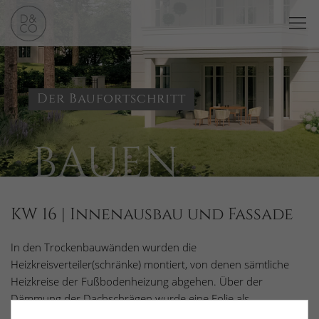
Der Baufortschritt
BAUEN
KW 16 | Innenausbau und Fassade
In den Trockenbauwänden wurden die
Heizkreisverteiler(schränke) montiert, von denen sämtliche
Heizkreise der Fußbodenheizung abgehen. Über der
Dämmung der Dachschrägen wurde eine Folie als
Dampfbremse verlegt, welche das Durchfeuchten verhindert.