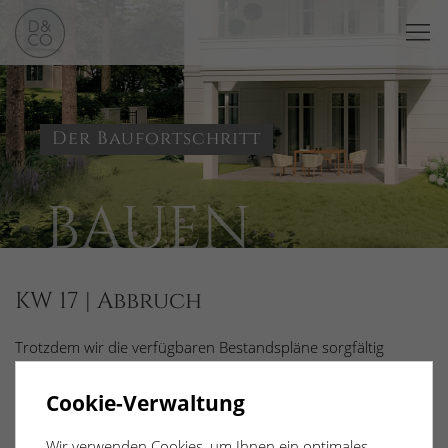
Der Baufortschritt
BAUEN
KW 17 | Abbruch
Trotzdem wir die verfügbaren Bestandspläne sorgfältig
studieren und auswerten, erleben wir beim Abbruch stets
Überraschungen, wie grundstücksübergreifende
Cookie-Verwaltung
Versorgungsleitungen, welche betriebssicher umverlegt
werden müssen.
Wir verwenden Cookies, um Ihnen ein optimales