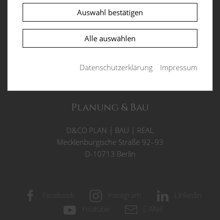
Notwendige Cookies ermöglichen grundlegende
Funktionen und sind für die einwandfreie
Auswahl bestätigen
Objektadresse
Funktion der Website erforderlich.
Villa Auber Steig
Alle auswählen
PHPSESSID
(Session)
Auber Steig 2
Die sog. Session-ID ist ein zufällig ausgewählter
D-13465 Berlin
Datenschutzerklärung
Impressum
Schlüssel, der die Sessiondaten auf dem Server
eindeutig identifiziert. Dieser Schlüssel kann z.B.
über Cookies oder als Bestandteil der URL an ein
Folgescript übergeben werden, damit dieses die
Planung & Bau
Sessiondaten auf dem Server wiederfinden kann.
Laufzeit: Session
D&CO
PLAN
|
BAU
|
REAL
Anbieter: Diese Website
Mecklenburgische Straße 92–93
D-10713 Berlin
Datenschutzerklärung
consent_manager
(Datenschutz Cookie)
Speichert Ihre Cookie-Entscheidungen aus dieser
Facebook
Instagram
Linkedin
Cookie-Verwaltung.
Youtube
E-Mail
Laufzeit: 1 Jahr