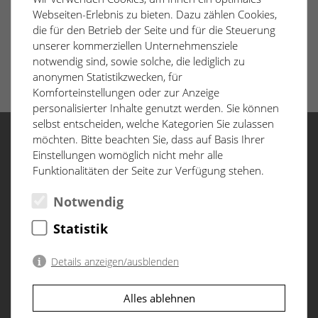
Webseiten-Erlebnis zu bieten. Dazu zählen Cookies,
die für den Betrieb der Seite und für die Steuerung
unserer kommerziellen Unternehmensziele
notwendig sind, sowie solche, die lediglich zu
anonymen Statistikzwecken, für
Komforteinstellungen oder zur Anzeige
personalisierter Inhalte genutzt werden. Sie können
selbst entscheiden, welche Kategorien Sie zulassen
möchten. Bitte beachten Sie, dass auf Basis Ihrer
Einstellungen womöglich nicht mehr alle
Menü
Funktionalitäten der Seite zur Verfügung stehen.
Start
Notwendig
Baufortschritt
Statistik
D&CO
Datenschutzerklärung
Details anzeigen/ausblenden
Impressum
Notwendig
(2)
Alles ablehnen