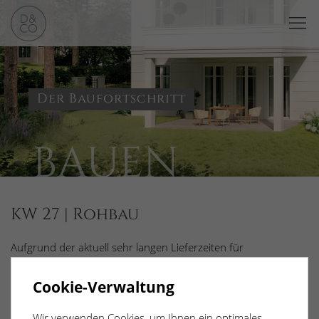
Der Baufortschritt
BAUEN
KW 27 | Rohbau
Aufgrund der aktuell sehr langen Lieferzeiten für
Betonfertigteile, werden die Kelleraußenwände vor Ort aus
WU-(wasserundurchlässigem) Beton hergestellt. Der
Cookie-Verwaltung
außerhalb der Bodenplatte verlegte Ringerder wurde an das
Fundament angeschlossen.
Wir verwenden Cookies, um Ihnen ein optimales