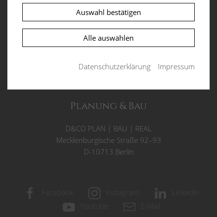
Notwendige Cookies ermöglichen grundlegende
Funktionen und sind für die einwandfreie
Auswahl bestätigen
Objektadresse
Funktion der Website erforderlich.
Villa Auber Steig
Alle auswählen
PHPSESSID
(Session)
Auber Steig 2
Die sog. Session-ID ist ein zufällig ausgewählter
D-13465 Berlin
Datenschutzerklärung
Impressum
Schlüssel, der die Sessiondaten auf dem Server
eindeutig identifiziert. Dieser Schlüssel kann z.B.
über Cookies oder als Bestandteil der URL an ein
Folgescript übergeben werden, damit dieses die
Planung & Bau
Sessiondaten auf dem Server wiederfinden kann.
Laufzeit: Session
D&CO
PLAN
|
BAU
|
REAL
Anbieter: Diese Website
Mecklenburgische Straße 92–93
D-10713 Berlin
Datenschutzerklärung
consent_manager
(Datenschutz Cookie)
Speichert Ihre Cookie-Entscheidungen aus dieser
Facebook
Instagram
Linkedin
Cookie-Verwaltung.
Youtube
E-Mail
Laufzeit: 1 Jahr