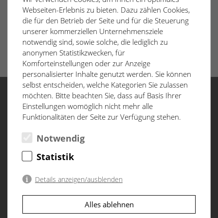
Webseiten-Erlebnis zu bieten. Dazu zählen Cookies,
die für den Betrieb der Seite und für die Steuerung
unserer kommerziellen Unternehmensziele
notwendig sind, sowie solche, die lediglich zu
anonymen Statistikzwecken, für
Komforteinstellungen oder zur Anzeige
personalisierter Inhalte genutzt werden. Sie können
selbst entscheiden, welche Kategorien Sie zulassen
möchten. Bitte beachten Sie, dass auf Basis Ihrer
Einstellungen womöglich nicht mehr alle
Menü
Funktionalitäten der Seite zur Verfügung stehen.
Start
Notwendig
Baufortschritt
Statistik
D&CO
Datenschutzerklärung
Details anzeigen/ausblenden
Impressum
Notwendig
(2)
Alles ablehnen