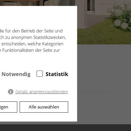
ie für den Betrieb der Seite und
ich zu anonymen Statistikzwecken,
t entscheiden, welche Kategorien
 Funktionalitäten der Seite zur
Notwendig
Statistik
Details anzeigen/ausblenden
igen
Alle auswählen
er Website erforderlich.